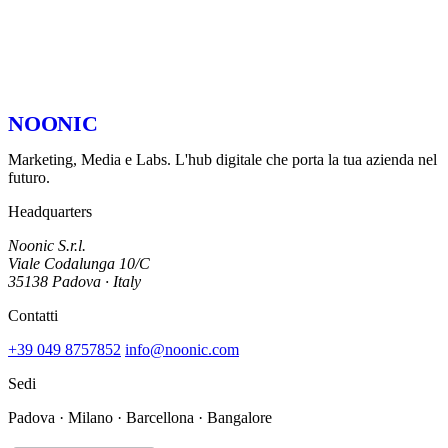
prima di capirci.
I tuoi dati al sicuro
NDA su richiesta firmato prima di qualsiasi conversazione. Riservatezza
garantita.
NOONIC
Marketing, Media e Labs. L'hub digitale che porta la tua azienda nel
futuro.
Headquarters
Noonic S.r.l.
Viale Codalunga 10/C
35138 Padova · Italy
Contatti
+39 049 8757852
info@noonic.com
Sedi
Padova · Milano · Barcellona · Bangalore