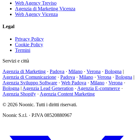
Web Agency Treviso
Agenzia di Marketing Vicenza
Web Agency Vicenza
Legal
Privacy Policy
Cookie Policy
Termini
Servizi e città
Agenzia di Marketing
·
Padova
·
Milano
·
Verona
·
Bologna
|
Agenzia di Comunicazione
·
Padova
·
Milano
·
Verona
·
Bologna
|
Agenzia Sviluppo Software
·
Web Padova
·
Milano
·
Verona
·
Bologna
|
Agenzia Lead Generation
·
Agenzia E-commerce
·
Agenzia Shopify
·
Agenzia Content Marketing
© 2026 Noonic. Tutti i diritti riservati.
Noonic S.r.l. · P.IVA 08520880967