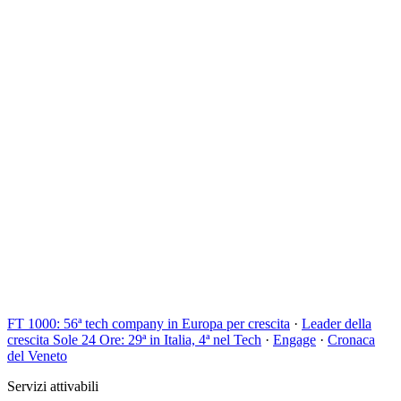
Shopify
Google Ads
Meta Ads
Mailchimp
Google Analytics 4
FT 1000: 56ª tech company in Europa per crescita
·
Leader della
crescita Sole 24 Ore: 29ª in Italia, 4ª nel Tech
·
Engage
·
Cronaca
del Veneto
Servizi attivabili