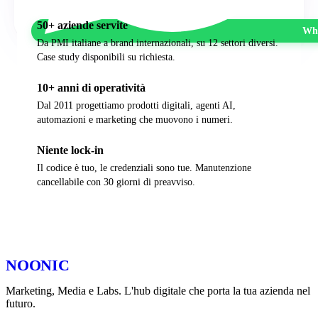
50+ aziende servite
Wha
Da PMI italiane a brand internazionali, su 12 settori diversi.
Case study disponibili su richiesta.
10+ anni di operatività
Dal 2011 progettiamo prodotti digitali, agenti AI,
automazioni e marketing che muovono i numeri.
Niente lock-in
Il codice è tuo, le credenziali sono tue. Manutenzione
cancellabile con 30 giorni di preavviso.
NOONIC
Marketing, Media e Labs. L'hub digitale che porta la tua azienda nel
futuro.