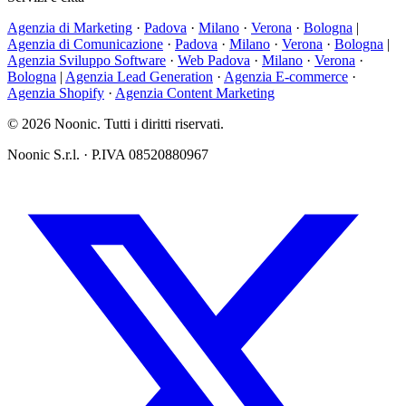
Agenzia di Marketing
·
Padova
·
Milano
·
Verona
·
Bologna
|
Agenzia di Comunicazione
·
Padova
·
Milano
·
Verona
·
Bologna
|
Agenzia Sviluppo Software
·
Web Padova
·
Milano
·
Verona
·
Bologna
|
Agenzia Lead Generation
·
Agenzia E-commerce
·
Agenzia Shopify
·
Agenzia Content Marketing
© 2026 Noonic. Tutti i diritti riservati.
Noonic S.r.l. · P.IVA 08520880967