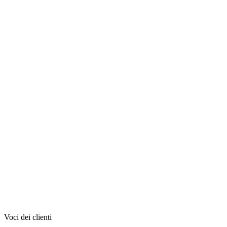
rimarredamenti.it
Rima Arredamenti
Brand storytelling e video production per l'arredamento
d'autore
Vedi tutti i case study
Voci dei clienti