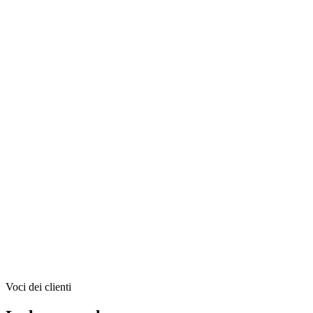
rimarredamenti.it
Rima Arredamenti
Brand storytelling e video production per l'arredamento
d'autore
Vedi tutti i case study
Voci dei clienti