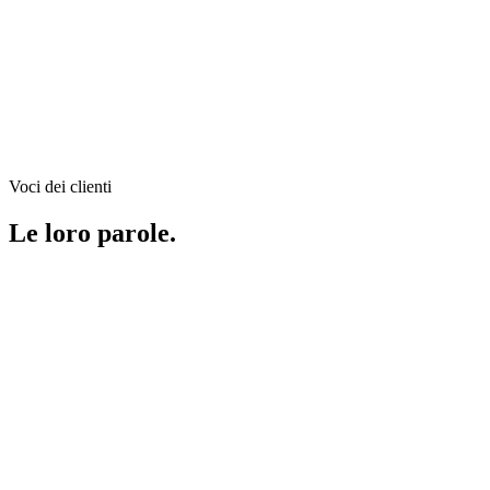
Virgin Active
Leave the cult. Join the club. Back to Gym 2024
Vedi tutti i case study con Consulenza Marketing
Voci dei clienti
Le loro parole.