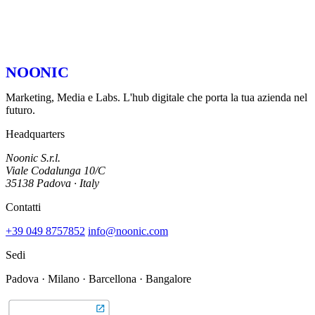
I tuoi dati al sicuro
NDA su richiesta firmato prima di qualsiasi conversazione. Riservatezza
garantita.
NOONIC
Marketing, Media e Labs. L'hub digitale che porta la tua azienda nel
futuro.
Headquarters
Noonic S.r.l.
Viale Codalunga 10/C
35138 Padova · Italy
Contatti
+39 049 8757852
info@noonic.com
Sedi
Padova · Milano · Barcellona · Bangalore