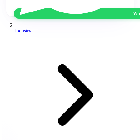
Wha
Industry