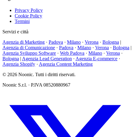
Privacy Policy
Cookie Policy
Termini
Servizi e città
Agenzia di Marketing
·
Padova
·
Milano
·
Verona
·
Bologna
|
Agenzia di Comunicazione
·
Padova
·
Milano
·
Verona
·
Bologna
|
Agenzia Sviluppo Software
·
Web Padova
·
Milano
·
Verona
·
Bologna
|
Agenzia Lead Generation
·
Agenzia E-commerce
·
Agenzia Shopify
·
Agenzia Content Marketing
© 2026 Noonic. Tutti i diritti riservati.
Noonic S.r.l. · P.IVA 08520880967