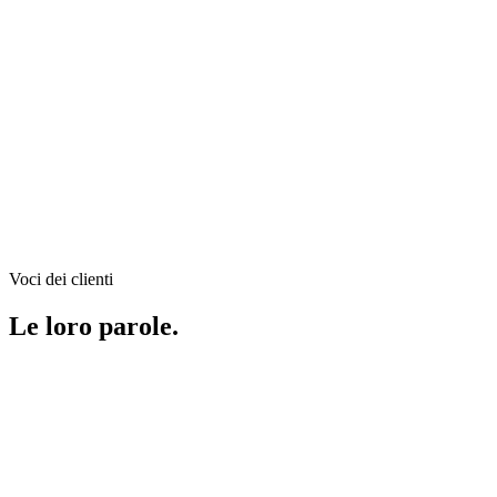
Your Music Online
E-commerce per il retail di strumenti musicali
Vedi tutti i case study con Sviluppo E-commerce
Voci dei clienti
Le loro parole.