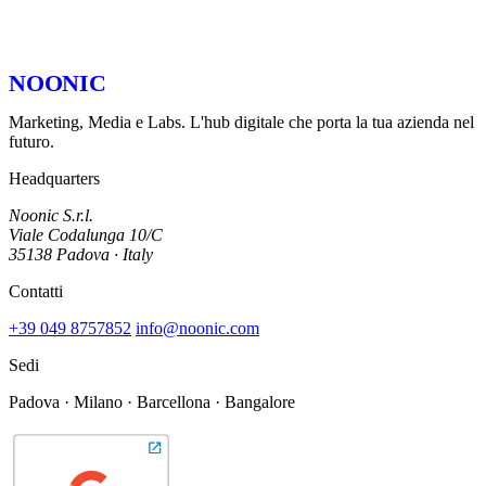
I tuoi dati al sicuro
NDA su richiesta firmato prima di qualsiasi conversazione. Riservatezza
garantita.
NOONIC
Marketing, Media e Labs. L'hub digitale che porta la tua azienda nel
futuro.
Headquarters
Noonic S.r.l.
Viale Codalunga 10/C
35138 Padova · Italy
Contatti
+39 049 8757852
info@noonic.com
Sedi
Padova · Milano · Barcellona · Bangalore