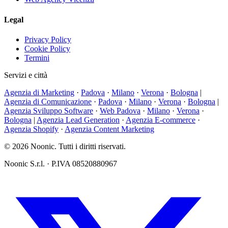
Legal
Privacy Policy
Cookie Policy
Termini
Servizi e città
Agenzia di Marketing
·
Padova
·
Milano
·
Verona
·
Bologna
|
Agenzia di Comunicazione
·
Padova
·
Milano
·
Verona
·
Bologna
|
Agenzia Sviluppo Software
·
Web Padova
·
Milano
·
Verona
·
Bologna
|
Agenzia Lead Generation
·
Agenzia E-commerce
·
Agenzia Shopify
·
Agenzia Content Marketing
© 2026 Noonic. Tutti i diritti riservati.
Noonic S.r.l. · P.IVA 08520880967