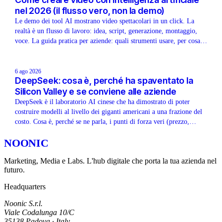
nel 2026 (il flusso vero, non la demo)
Le demo dei tool AI mostrano video spettacolari in un click. La
realtà è un flusso di lavoro: idea, script, generazione, montaggio,
voce. La guida pratica per aziende: quali strumenti usare, per cosa, e
quando il video AI non è la risposta.
6 ago 2026
DeepSeek: cosa è, perché ha spaventato la
Silicon Valley e se conviene alle aziende
DeepSeek è il laboratorio AI cinese che ha dimostrato di poter
costruire modelli al livello dei giganti americani a una frazione del
costo. Cosa è, perché se ne parla, i punti di forza veri (prezzo,
modelli aperti) e la domanda che ogni azienda italiana deve farsi
NOONIC
prima di usarlo: dove finiscono i miei dati?
Marketing, Media e Labs. L'hub digitale che porta la tua azienda nel
futuro.
Headquarters
Noonic S.r.l.
Viale Codalunga 10/C
35138 Padova · Italy