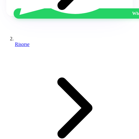
Wha
Risorse