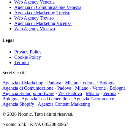
Web Agency Venezia
Agenzia di Comunicazione Venezia
Agenzia di Marketing Treviso
Web Agency Treviso
Agenzia di Marketing Vicenza
Web Agency Vicenza
Legal
Privacy Policy
Cookie Policy
Termini
Servizi e città
Agenzia di Marketing
·
Padova
·
Milano
·
Verona
·
Bologna
|
Agenzia di Comunicazione
·
Padova
·
Milano
·
Verona
·
Bologna
|
Agenzia Sviluppo Software
·
Web Padova
·
Milano
·
Verona
·
Bologna
|
Agenzia Lead Generation
·
Agenzia E-commerce
·
Agenzia Shopify
·
Agenzia Content Marketing
© 2026 Noonic. Tutti i diritti riservati.
Noonic S.r.l. · P.IVA 08520880967