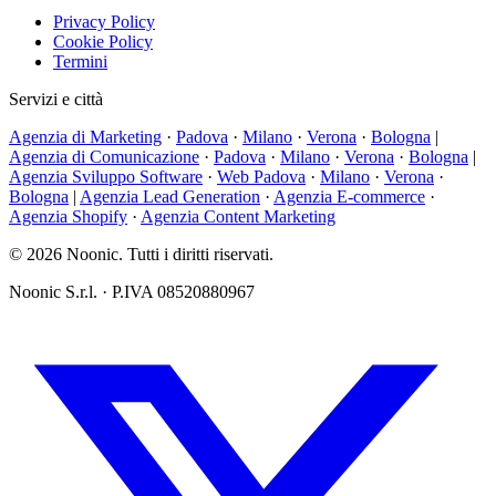
Privacy Policy
Cookie Policy
Termini
Servizi e città
Agenzia di Marketing
·
Padova
·
Milano
·
Verona
·
Bologna
|
Agenzia di Comunicazione
·
Padova
·
Milano
·
Verona
·
Bologna
|
Agenzia Sviluppo Software
·
Web Padova
·
Milano
·
Verona
·
Bologna
|
Agenzia Lead Generation
·
Agenzia E-commerce
·
Agenzia Shopify
·
Agenzia Content Marketing
© 2026 Noonic. Tutti i diritti riservati.
Noonic S.r.l. · P.IVA 08520880967